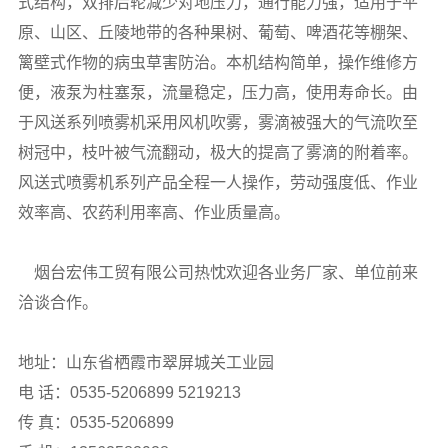
式结构，双排后
轮减少对地压力，通行能力强，适用于平
原、山区、丘陵
地带的各种果树、葡萄、啤酒花等棚架、
篱壁式作物的病虫草
害防治。本机结构简单，操作维修方
便，液泵为柱塞泵，流量
稳定，压力高，使用寿命长。由
于风送系列喷雾机采用风机吹雾，雾滴被
强大的气流吹至
树冠中，枝叶被气流翻动，极大的提高了雾滴
的附着率。
风送式喷雾机系列产品全程一人操作，劳动强度低、作业
效率高、农
药利用率高、作业质量高。
烟台宏伟工贸有限公司热忱欢迎各业务厂家、单位前来
洽谈合作。
地址：山东省栖霞市翠屏城关工业园
电 话：0535-5206899 5219213
传 真：0535-5206899