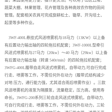
整，果园使用更方便、操作更灵活。可以用于山区丘陵、
蔬菜大棚、林果管理、花卉管理及各种高效农作物的田间
管理。配套相关农具可完成旋耕松土、锄草、开沟培土、
起垄等多种作业。
3WF-400L
悬挂式风送喷雾机
与18马力（13KW）以上备
有后置动力输
出轴的四轮拖拉机配套；
3WF-1000L型牵引
风送式喷雾机与27马力（20kw）～40
马力（29kw）以上备
有后置动力输出轴（转速 540r/min）的四
轮拖拉机配套；
3WFG-400L履带自走风送式喷雾机，自带动力,可自行完成
行走、喷雾等工作，不需任何外在动力（履带式结构减少
对地
压力，通行能力强，尤其适合雨后喷雾作业）
。
三款
风送喷雾机的
液泵为隔膜
泵，流量稳定，压力高，使用寿
命长。
3WFG-200系列三轮自走风送式喷雾机，自带动力,
可自行
完成行走、喷雾等工作，不需任何外在动力，三轮