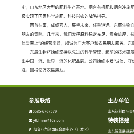
史，山东地区大型的肥料生产基地。烟台有机肥和烟台冲施
极实现了国家科学施肥，科技兴农的战略指导。
回首往事，成绩喜人，展望未来，任重道远。东辰生物自
朋友的青睐。几年来，我们发挥原料稳定充足、资金雄厚、技
信誉至上“的经营宗旨，竭诚为广大客户和农民朋友服务。东
东辰生物将始终坚持以先进的科学管理、超前的技术研发
出中国一流、世界一流的化肥品牌。公司始终本着”诚信、守
准，回报亿万农民朋友。
参展联络
主办单位
0535-6767579
山东钦科国际会
特装搭建
ytbfmm@163.com
烟台八角湾国际会展中心（开发区）
山东智雅展览展